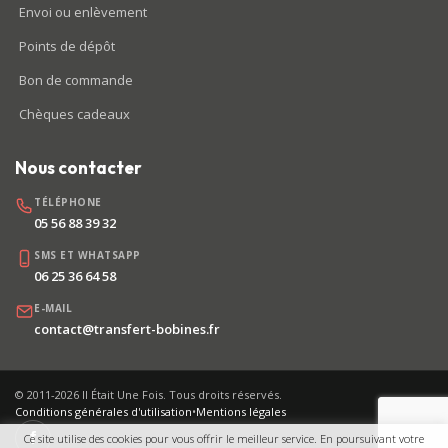
Envoi ou enlèvement
Points de dépôt
Bon de commande
Chèques cadeaux
Nous contacter
TÉLÉPHONE
05 56 88 39 32
SMS ET WHATSAPP
06 25 36 64 58
E-MAIL
contact@transfert-bobines.fr
© 2011-2026 Il Était Une Fois. Tous droits réservés.
Conditions générales d'utilisation
•
Mentions légales
f
Ce site utilise des cookies pour vous offrir le meilleur service. En poursuivant votre