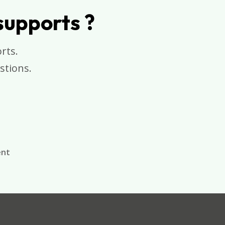
 supports ?
rts.
stions.
ent