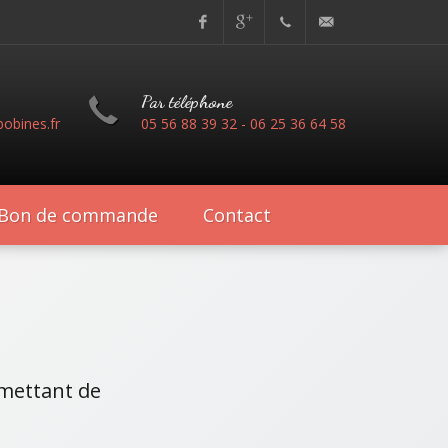
Facebook
Google+
05 56
contact@transfert-
Par téléphone
88 39
bobines.fr
obines.fr
05 56 88 39 32 - 06 25 36 64 58
32 / 06
34 35
Bon de commande
Contact
67 37
rmettant de