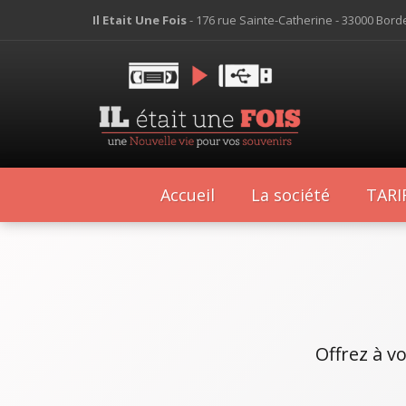
Il Etait Une Fois
- 176 rue Sainte-Catherine - 33000 Bor
Accueil
La société
TARI
Offrez à v