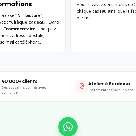
ormations
Vous recevez sous moins de 2
chèque cadeau ainsi que la fa
 la case
“N° facture”
,
par mail.
vez :
“Chèque cadeau”
. Dans
se
“commentaire”
, indiquez
 nom, adresse postale,
se mail et téléphone.
40 000+ clients
Atelier à Bordeaux
Des souvenirs confiés avec
Traitement réalisé sur place
confiance